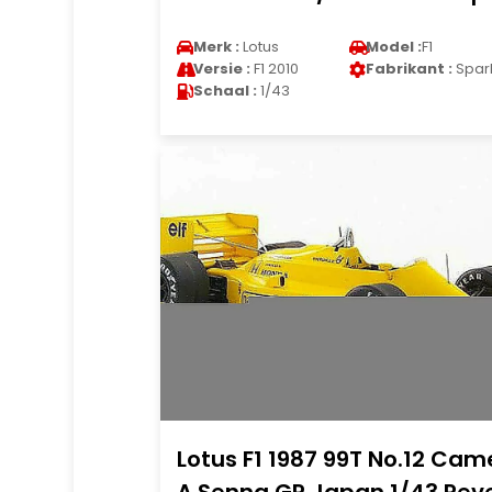
Merk :
Lotus
Model :
F1
Versie :
F1 2010
Fabrikant :
Spar
Schaal :
1/43
Lotus F1 1987 99T No.12 Cam