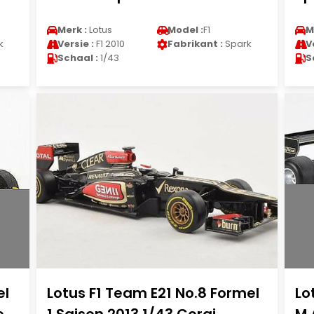
Merk :
Lotus
Model :
F1
M
k
Versie :
F1 2010
Fabrikant :
Spark
V
Schaal :
1/43
S
el
Lotus F1 Team E21 No.8 Formel
Lo