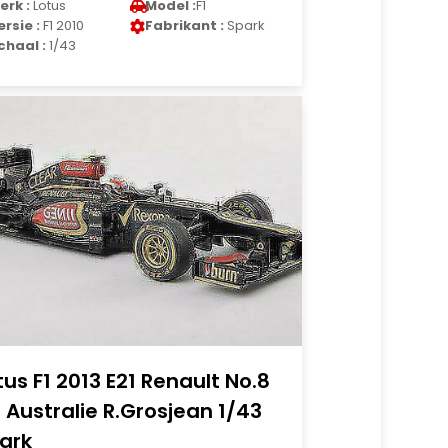
erk :
Lotus
Model :
F1
ersie :
F1 2010
Fabrikant :
Spark
chaal :
1/43
tus F1 2013 E21 Renault No.8
 Australie R.Grosjean 1/43
ark