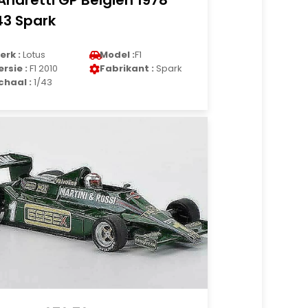
Andretti GP Belgien 1978
43 Spark
erk :
Lotus
Model :
F1
ersie :
F1 2010
Fabrikant :
Spark
chaal :
1/43