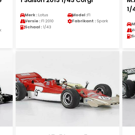
e
1 Saison 2013 1/43 Corgi
M.
1/
Merk :
Lotus
Model :
F1
Versie :
F1 2010
Fabrikant :
Spark
M
Schaal :
1/43
k
V
S