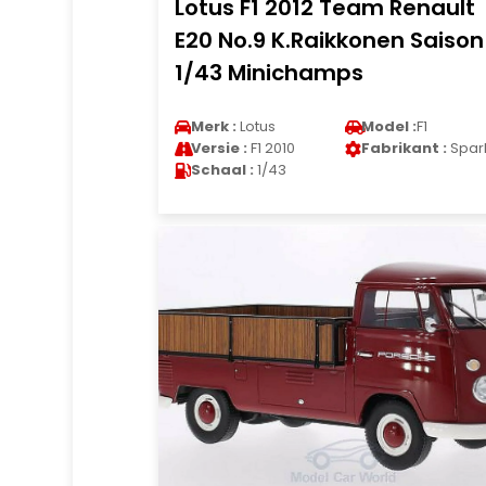
Lotus F1 2012 Team Renault
E20 No.9 K.Raikkonen Saison
1/43 Minichamps
Merk :
Lotus
Model :
F1
Versie :
F1 2010
Fabrikant :
Spar
Schaal :
1/43