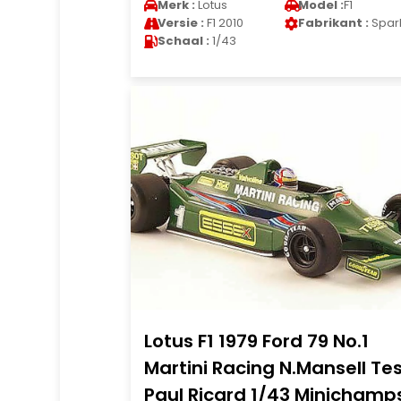
Merk :
Lotus
Model :
F1
Versie :
F1 2010
Fabrikant :
Spar
Schaal :
1/43
Lotus F1 1979 Ford 79 No.1
Martini Racing N.Mansell Te
Paul Ricard 1/43 Minichamp