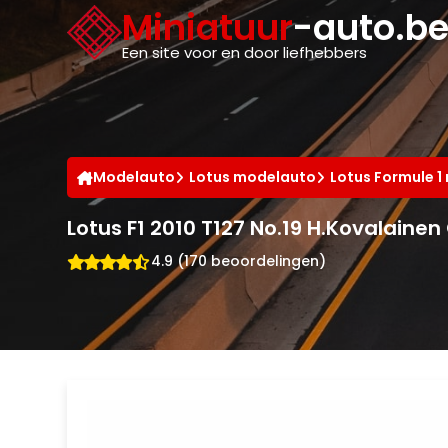
Cookies beheer paneel
Miniatuur
-auto.b
Een site voor en door liefhebbers
Modelauto
Lotus modelauto
Lotus Formule 
Lotus F1 2010 T127 No.19 H.Kovalaine
4.9 (170 beoordelingen)