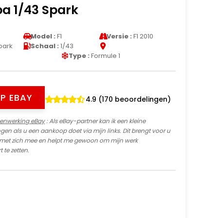
a 1/43 Spark
Model :
F1
Versie :
F1 2010
park
Schaal :
1/43
Type :
Formule 1
P EBAY
4.9 (170 beoordelingen)
enwerking eBay
: Als eBay-partner kan ik een kleine
n als u een aankoop doet via mijn links. Dit brengt voor u
 met zich mee en helpt me gewoon om mijn werk
 te zetten.