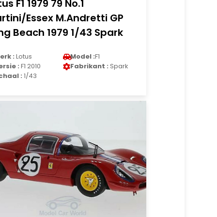
tus F1 1979 79 No.1
rtini/Essex M.Andretti GP
ng Beach 1979 1/43 Spark
erk :
Lotus
Model :
F1
ersie :
F1 2010
Fabrikant :
Spark
chaal :
1/43