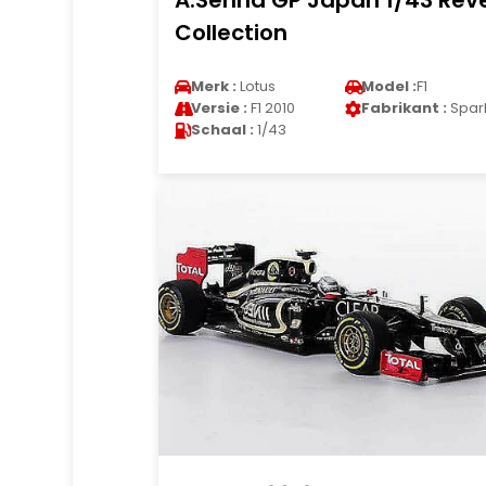
A.Senna GP Japan 1/43 Rev
Collection
Merk :
Lotus
Model :
F1
Versie :
F1 2010
Fabrikant :
Spar
Schaal :
1/43