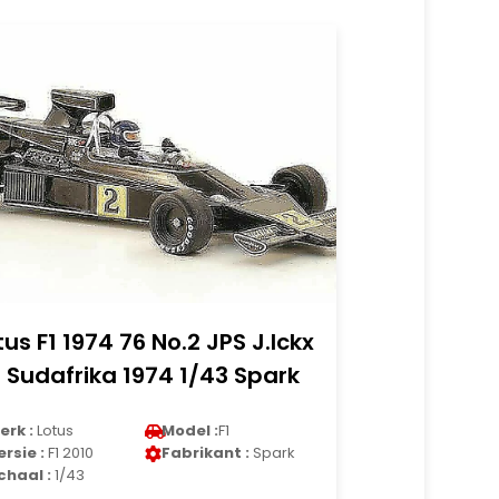
tus F1 1974 76 No.2 JPS J.Ickx
 Sudafrika 1974 1/43 Spark
erk :
Lotus
Model :
F1
ersie :
F1 2010
Fabrikant :
Spark
chaal :
1/43