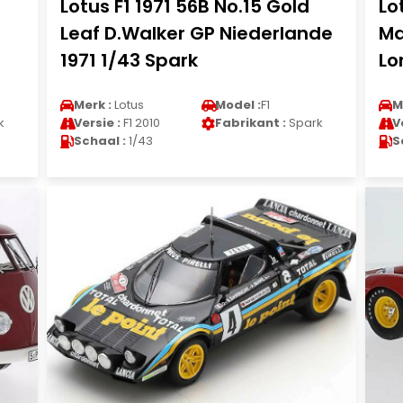
Lotus F1 1971 56B No.15 Gold
Lo
Leaf D.Walker GP Niederlande
Ma
1971 1/43 Spark
Lo
Merk :
Lotus
Model :
F1
M
k
Versie :
F1 2010
Fabrikant :
Spark
V
Schaal :
1/43
S