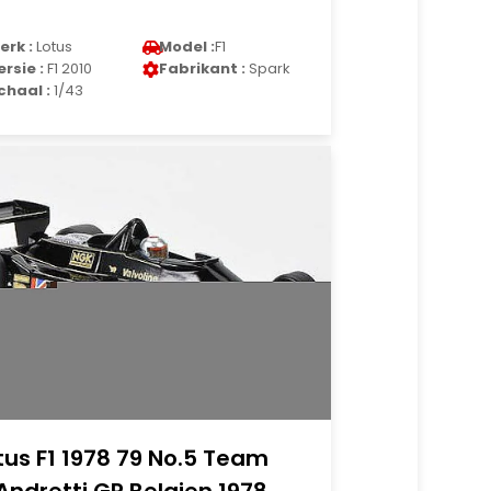
erk :
Lotus
Model :
F1
ersie :
F1 2010
Fabrikant :
Spark
chaal :
1/43
tus F1 1978 79 No.5 Team