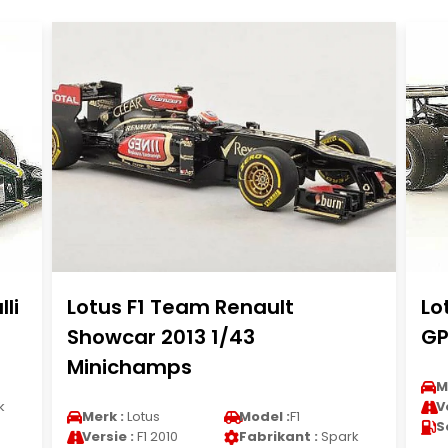
lli
Lotus F1 Team Renault
Lo
Showcar 2013 1/43
GP
Minichamps
M
k
V
Merk :
Lotus
Model :
F1
S
Versie :
F1 2010
Fabrikant :
Spark