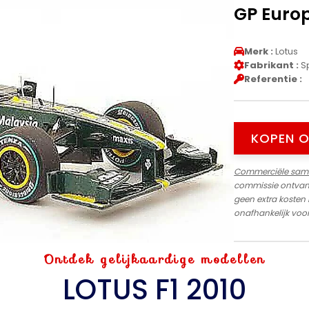
GP Europ
Merk :
Lotus
Fabrikant :
S
Referentie :
KOPEN O
Commerciële sam
commissie ontvange
geen extra kosten
onafhankelijk voort
Ontdek gelijkaardige modellen
LOTUS F1 2010