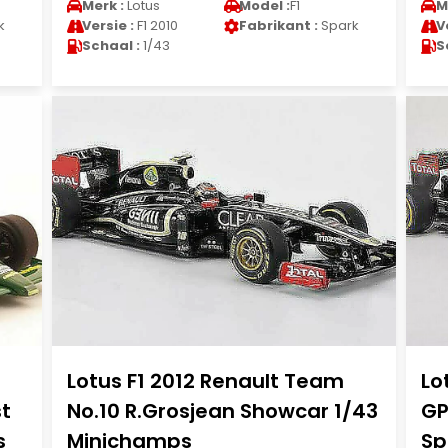
Merk :
Lotus
Model :
F1
M
k
Versie :
F1 2010
Fabrikant :
Spark
V
Schaal :
1/43
S
Lotus F1 2012 Renault Team
Lo
st
No.10 R.Grosjean Showcar 1/43
GP
s
Minichamps
Sp