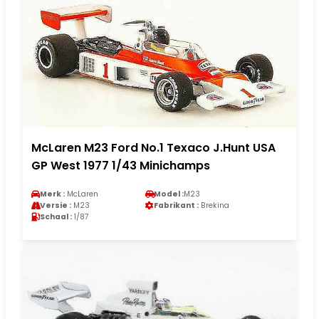
McLaren M23 Ford No.1 Texaco J.Hunt USA
GP West 1977 1/43 Minichamps
Merk :
McLaren
Model :
M23
Versie :
M23
Fabrikant :
Brekina
Schaal :
1/87