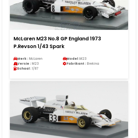
McLaren M23 No.8 GP England 1973
P.Revson 1/43 Spark
Merk :
McLaren
Model :
M23
Versie :
M23
Fabrikant :
Brekina
Schaal :
1/87