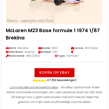
McLaren M23 Base formule 1 1974 1/87
Brekina
Merk :
McLaren
Model :
M23
Versie :
M23 Base
Fabrikant :
Brekina
Schaal :
1/87
Referentie :
BRE22952
Type :
Formule 1
KOPEN OP EBAY
4.7 (163 beoordelingen)
Commerciële samenwerking eBay
: Als eBay-partner kan ik een
kleine commissie ontvangen als u een aankoop doet via mijn links.
Dit brengt voor u geen extra kosten met zich mee en helpt me
gewoon om mijn werk onafhankelijk voort te zetten.