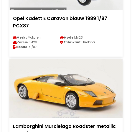
Opel Kadett E Caravan blauw 1989 1/87
PCX87
Merk :
McLaren
Model :
M23
Versie :
M23
Fabrikant :
Brekina
Schaal :
1/87
Lamborghini Murcielago Roadster metallic