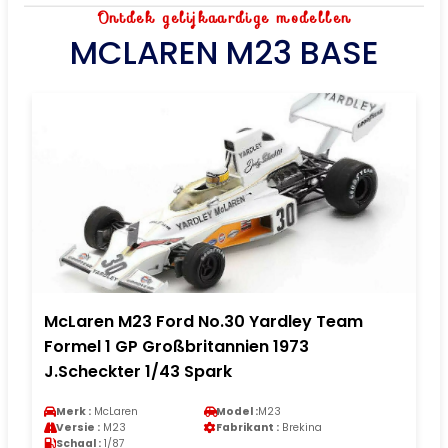
Ontdek gelijkaardige modellen
MCLAREN M23 BASE
McLaren M23 Ford No.30 Yardley Team
Formel 1 GP Großbritannien 1973
J.Scheckter 1/43 Spark
Merk :
McLaren
Model :
M23
Versie :
M23
Fabrikant :
Brekina
Schaal :
1/87