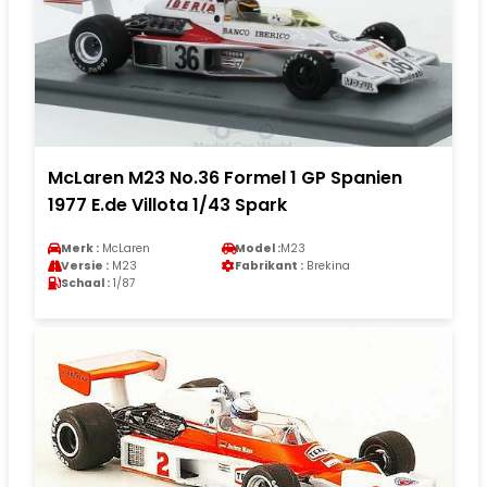
McLaren M23 No.36 Formel 1 GP Spanien
1977 E.de Villota 1/43 Spark
Merk :
McLaren
Model :
M23
Versie :
M23
Fabrikant :
Brekina
Schaal :
1/87