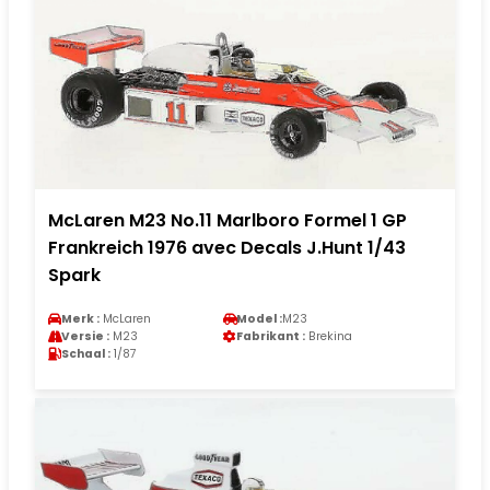
McLaren M23 No.11 Marlboro Formel 1 GP
Frankreich 1976 avec Decals J.Hunt 1/43
Spark
Merk :
McLaren
Model :
M23
Versie :
M23
Fabrikant :
Brekina
Schaal :
1/87