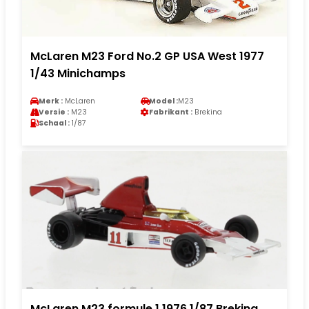
McLaren M23 Ford No.2 GP USA West 1977
1/43 Minichamps
Merk :
McLaren
Model :
M23
Versie :
M23
Fabrikant :
Brekina
Schaal :
1/87
McLaren M23 formule 1 1976 1/87 Brekina