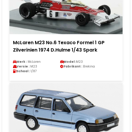
McLaren M23 No.6 Texaco Formel 1 GP
Zilverinien 1974 D.Hulme 1/43 Spark
Merk :
McLaren
Model :
M23
Versie :
M23
Fabrikant :
Brekina
Schaal :
1/87