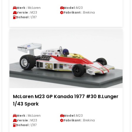
Merk :
McLaren
Model :
M23
Versie :
M23
Fabrikant :
Brekina
Schaal :
1/87
McLaren M23 GP Kanada 1977 #30 B.Lunger
1/43 Spark
Merk :
McLaren
Model :
M23
Versie :
M23
Fabrikant :
Brekina
Schaal :
1/87