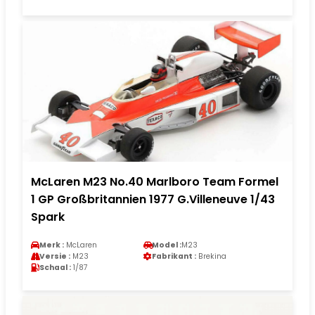
McLaren M23 No.40 Marlboro Team Formel
1 GP Großbritannien 1977 G.Villeneuve 1/43
Spark
Merk :
McLaren
Model :
M23
Versie :
M23
Fabrikant :
Brekina
Schaal :
1/87