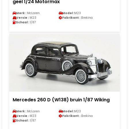
geel 1/24 Motormax
Merk :
McLaren
Model :
M23
Versie :
M23
Fabrikant :
Brekina
Schaal :
1/87
Mercedes 260 D (W138) bruin 1/87 Wiking
Merk :
McLaren
Model :
M23
Versie :
M23
Fabrikant :
Brekina
Schaal :
1/87