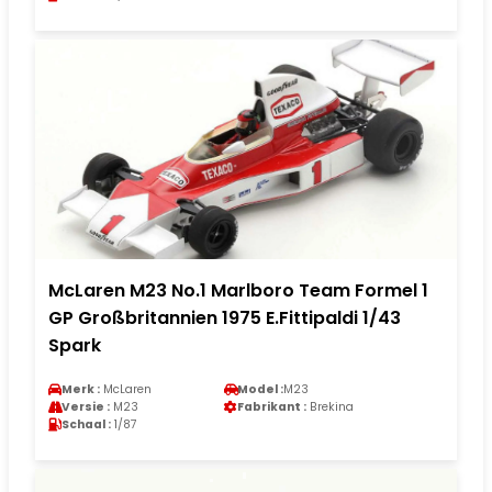
McLaren M23 No.1 Marlboro Team Formel 1
GP Großbritannien 1975 E.Fittipaldi 1/43
Spark
Merk :
McLaren
Model :
M23
Versie :
M23
Fabrikant :
Brekina
Schaal :
1/87