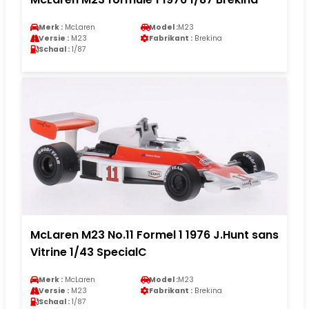
Merk :
McLaren
Model :
M23
Versie :
M23
Fabrikant :
Brekina
Schaal :
1/87
McLaren M23 No.11 Formel 1 1976 J.Hunt sans
Vitrine 1/43 SpecialC
Merk :
McLaren
Model :
M23
Versie :
M23
Fabrikant :
Brekina
Schaal :
1/87