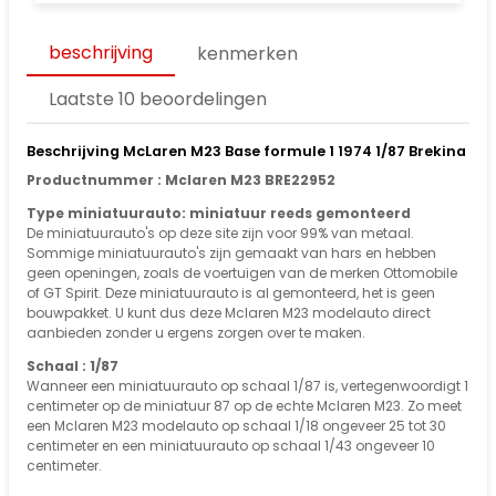
beschrijving
kenmerken
Laatste 10 beoordelingen
Beschrijving McLaren M23 Base formule 1 1974 1/87 Brekina
Productnummer : Mclaren M23 BRE22952
Type miniatuurauto: miniatuur reeds gemonteerd
De miniatuurauto's op deze site zijn voor 99% van metaal.
Sommige miniatuurauto's zijn gemaakt van hars en hebben
geen openingen, zoals de voertuigen van de merken Ottomobile
of GT Spirit. Deze miniatuurauto is al gemonteerd, het is geen
bouwpakket. U kunt dus deze Mclaren M23 modelauto direct
aanbieden zonder u ergens zorgen over te maken.
Schaal : 1/87
Wanneer een miniatuurauto op schaal 1/87 is, vertegenwoordigt 1
centimeter op de miniatuur 87 op de echte Mclaren M23. Zo meet
een Mclaren M23 modelauto op schaal 1/18 ongeveer 25 tot 30
centimeter en een miniatuurauto op schaal 1/43 ongeveer 10
centimeter.