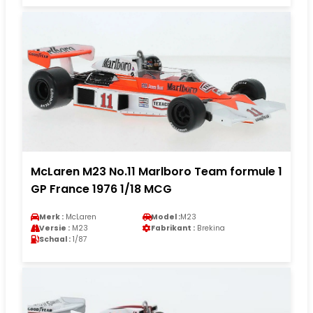
McLaren M23 No.11 Marlboro Team formule 1
GP France 1976 1/18 MCG
Merk :
McLaren
Model :
M23
Versie :
M23
Fabrikant :
Brekina
Schaal :
1/87