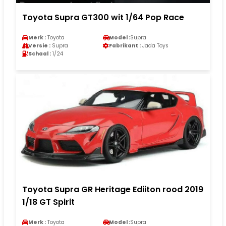
Toyota Supra GT300 wit 1/64 Pop Race
Merk :
Toyota
Model :
Supra
Versie :
Supra
Fabrikant :
Jada Toys
Schaal :
1/24
Toyota Supra GR Heritage Ediiton rood 2019
1/18 GT Spirit
Merk :
Toyota
Model :
Supra