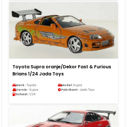
Toyota Supra oranje/Dekor Fast & Furious
Brians 1/24 Jada Toys
Merk :
Toyota
Model :
Supra
Versie :
Supra
Fabrikant :
Jada Toys
Schaal :
1/24