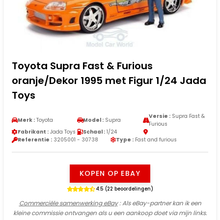
Toyota Supra Fast & Furious
oranje/Dekor 1995 met Figur 1/24 Jada
Toys
Versie :
Supra Fast &
Merk :
Toyota
Model :
Supra
Furious
Fabrikant :
Jada Toys
Schaal :
1/24
Referentie :
3205001 - 30738
Type :
Fast and furious
KOPEN OP EBAY
4.5 (22 beoordelingen)
Commerciële samenwerking eBay
: Als eBay-partner kan ik een
kleine commissie ontvangen als u een aankoop doet via mijn links.