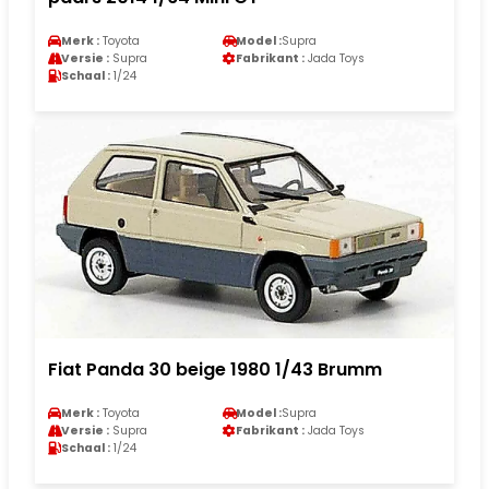
Merk :
Toyota
Model :
Supra
Versie :
Supra
Fabrikant :
Jada Toys
Schaal :
1/24
Fiat Panda 30 beige 1980 1/43 Brumm
Merk :
Toyota
Model :
Supra
Versie :
Supra
Fabrikant :
Jada Toys
Schaal :
1/24