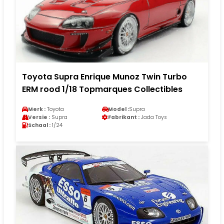
Toyota Supra Enrique Munoz Twin Turbo
ERM rood 1/18 Topmarques Collectibles
Merk :
Toyota
Model :
Supra
Versie :
Supra
Fabrikant :
Jada Toys
Schaal :
1/24